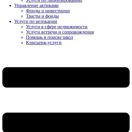
Услуги по лицензированию
Управление активами
Фонды и инвестиции
Трасты и фонды
Услуги по релокации
Услуги в сфере недвижимости
Услуги встречи и сопровождения
Помощь в поиске школ
Kонсьерж-услуги