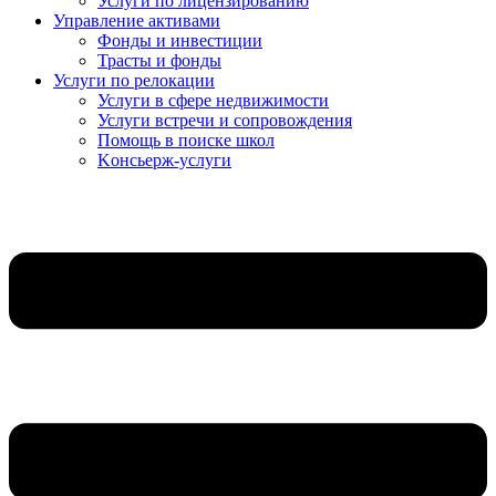
Услуги по лицензированию
Управление активами
Фонды и инвестиции
Трасты и фонды
Услуги по релокации
Услуги в сфере недвижимости
Услуги встречи и сопровождения
Помощь в поиске школ
Kонсьерж-услуги