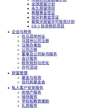
全球居留计划
永久居留项目
希腊黄金签证
匈牙利黄金签证
葡萄牙居留许可投资计划
EB-5 投资移民项目
企业与税务
在马耳他创业
马耳他公司注册
注册办事处
公司迁移
董事及公司秘书服务
会计服务
税务规划与优化
许可活动
财富管理
基金与投资
信托和基金会
私人客户安家服务
房地产服务
接待服务
学校和教育援助
礼宾服务