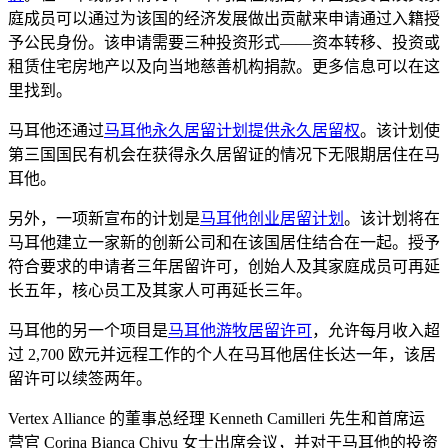
庭成员可以通过为该国的经济发展做出贡献来申请通过入籍授
予公民身份。该申请需要三种投资形式——资本转移、投资或
租赁住宅房地产以及向当地慈善机构捐款。更多信息可以在这
里找到。
马耳他还通过
马耳他永久居留计划提供永久居留权
。该计划使
第三国国民有机会在获得永久居留证的情况下无限期居住在马
耳他。
另外，一项新宣布的计划是
马耳他创业居留计划
。该计划将在
马耳他建立一家新的创新公司和在该国居住结合在一起。授予
符合要求的申请者三年居留许可，创始人及其家庭成员可再延
长五年，核心员工及其家人可再延长三年。
马耳他的另一个项目是
马耳他游牧居留许可
，允许每月收入超
过 2,700 欧元并远程工作的个人在马耳他居住长达一年，该居
留许可以续签两年。
Vertex Alliance 的董事总经理 Kenneth Camilleri 先生和首席运
营官 Corina Bianca Chivu 女士出席会议，并对于马耳他的投资