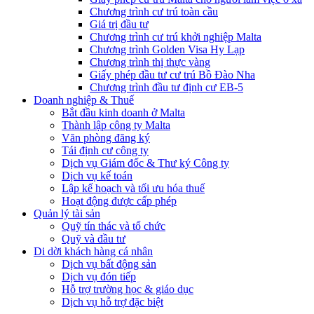
Chương trình cư trú toàn cầu
Giá trị đầu tư
Chương trình cư trú khởi nghiệp Malta
Chương trình Golden Visa Hy Lạp
Chương trình thị thực vàng
Giấy phép đầu tư cư trú Bồ Đào Nha
Chương trình đầu tư định cư EB-5
Doanh nghiệp & Thuế
Bắt đầu kinh doanh ở Malta
Thành lập công ty Malta
Văn phòng đăng ký
Tái định cư công ty
Dịch vụ Giám đốc & Thư ký Công ty
Dịch vụ kế toán
Lập kế hoạch và tối ưu hóa thuế
Hoạt động được cấp phép
Quản lý tài sản
Quỹ tín thác và tổ chức
Quỹ và đầu tư
Di dời khách hàng cá nhân
Dịch vụ bất động sản
Dịch vụ đón tiếp
Hỗ trợ trường học & giáo dục
Dịch vụ hỗ trợ đặc biệt​