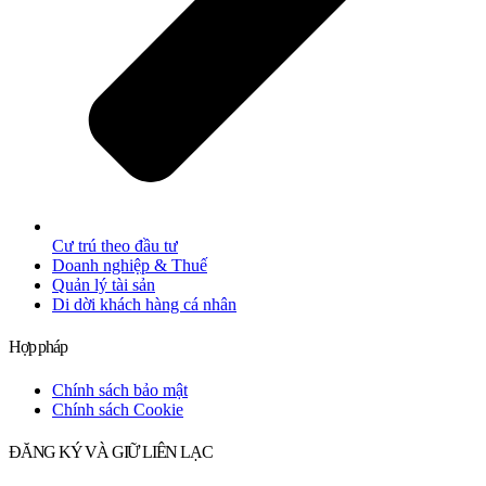
Cư trú theo đầu tư
Doanh nghiệp & Thuế
Quản lý tài sản
Di dời khách hàng cá nhân
Hợp pháp
Chính sách bảo mật
Chính sách Cookie
ĐĂNG KÝ VÀ GIỮ LIÊN LẠC