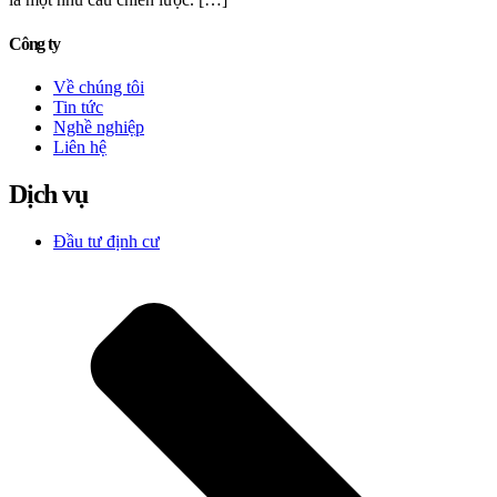
Công ty
Về chúng tôi
Tin tức
Nghề nghiệp
Liên hệ
Dịch vụ
Đầu tư định cư