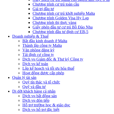
Chương trình cư trú toàn cầu
Giá trị đầu tư
Chương trình cư trú khởi nghiệp Malta
Chương trình Golden Visa Hy Lạp
Chương trình thị thực vàng
Giấy phép đầu tư cư trú Bồ Đào Nha
Chương trình đầu tư định cư EB-5
Doanh nghiệp & Thuế
Bắt đầu kinh doanh ở Malta
Thành lập công ty Malta
Văn phòng đăng ký
Tái định cư công ty
Dịch vụ Giám đốc & Thư ký Công ty
Dịch vụ kế toán
Lập kế hoạch và tối ưu hóa thuế
Hoạt động được cấp phép
Quản lý tài sản
Quỹ tín thác và tổ chức
Quỹ và đầu tư
Di dời khách hàng cá nhân
Dịch vụ bất động sản
Dịch vụ đón tiếp
Hỗ trợ trường học & giáo dục
Dịch vụ hỗ trợ đặc biệt​