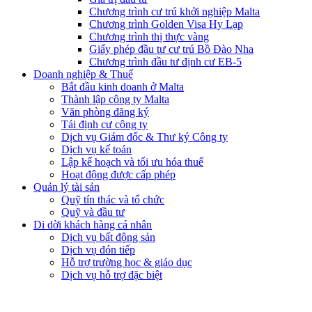
Chương trình cư trú khởi nghiệp Malta
Chương trình Golden Visa Hy Lạp
Chương trình thị thực vàng
Giấy phép đầu tư cư trú Bồ Đào Nha
Chương trình đầu tư định cư EB-5
Doanh nghiệp & Thuế
Bắt đầu kinh doanh ở Malta
Thành lập công ty Malta
Văn phòng đăng ký
Tái định cư công ty
Dịch vụ Giám đốc & Thư ký Công ty
Dịch vụ kế toán
Lập kế hoạch và tối ưu hóa thuế
Hoạt động được cấp phép
Quản lý tài sản
Quỹ tín thác và tổ chức
Quỹ và đầu tư
Di dời khách hàng cá nhân
Dịch vụ bất động sản
Dịch vụ đón tiếp
Hỗ trợ trường học & giáo dục
Dịch vụ hỗ trợ đặc biệt​