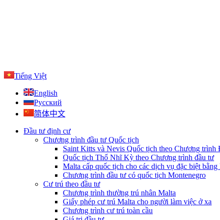
Tiếng Việt
English
Русский
简体中文
Đầu tư định cư
Chương trình đầu tư Quốc tịch
Saint Kitts và Nevis Quốc tịch theo Chương trình
Quốc tịch Thổ Nhĩ Kỳ theo Chương trình đầu tư
Malta cấp quốc tịch cho các dịch vụ đặc biệt bằng 
Chương trình đầu tư có quốc tịch Montenegro
Cư trú theo đầu tư
Chương trình thường trú nhân Malta
Giấy phép cư trú Malta cho người làm việc ở xa
Chương trình cư trú toàn cầu
Giá trị đầu tư