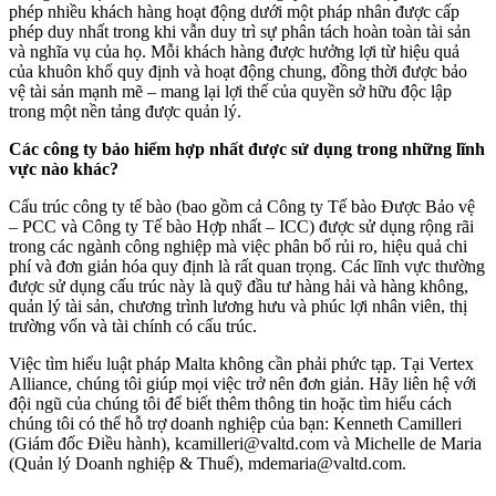
phép nhiều khách hàng hoạt động dưới một pháp nhân được cấp
phép duy nhất trong khi vẫn duy trì sự phân tách hoàn toàn tài sản
và nghĩa vụ của họ. Mỗi khách hàng được hưởng lợi từ hiệu quả
của khuôn khổ quy định và hoạt động chung, đồng thời được bảo
vệ tài sản mạnh mẽ – mang lại lợi thế của quyền sở hữu độc lập
trong một nền tảng được quản lý.
Các công ty bảo hiểm hợp nhất được sử dụng trong những lĩnh
vực nào khác?
Cấu trúc công ty tế bào (bao gồm cả Công ty Tế bào Được Bảo vệ
– PCC và Công ty Tế bào Hợp nhất – ICC) được sử dụng rộng rãi
trong các ngành công nghiệp mà việc phân bổ rủi ro, hiệu quả chi
phí và đơn giản hóa quy định là rất quan trọng. Các lĩnh vực thường
được sử dụng cấu trúc này là quỹ đầu tư hàng hải và hàng không,
quản lý tài sản, chương trình lương hưu và phúc lợi nhân viên, thị
trường vốn và tài chính có cấu trúc.
Việc tìm hiểu luật pháp Malta không cần phải phức tạp. Tại Vertex
Alliance, chúng tôi giúp mọi việc trở nên đơn giản. Hãy liên hệ với
đội ngũ của chúng tôi để biết thêm thông tin hoặc tìm hiểu cách
chúng tôi có thể hỗ trợ doanh nghiệp của bạn: Kenneth Camilleri
(Giám đốc Điều hành), kcamilleri@valtd.com và Michelle de Maria
(Quản lý Doanh nghiệp & Thuế), mdemaria@valtd.com.