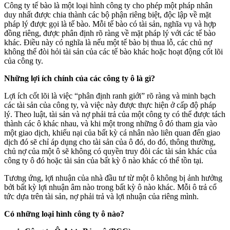
Công ty tế bào là một loại hình công ty cho phép một pháp nhân
duy nhất được chia thành các bộ phận riêng biệt, độc lập về mặt
pháp lý được gọi là tế bào. Mỗi tế bào có tài sản, nghĩa vụ và hợp
đồng riêng, được phân định rõ ràng về mặt pháp lý với các tế bào
khác. Điều này có nghĩa là nếu một tế bào bị thua lỗ, các chủ nợ
không thể đòi hỏi tài sản của các tế bào khác hoặc hoạt động cốt lõi
của công ty.
Những lợi ích chính của các công ty ô là gì?
Lợi ích cốt lõi là việc “phân định ranh giới” rõ ràng và minh bạch
các tài sản của công ty, và việc này được thực hiện ở cấp độ pháp
lý. Theo luật, tài sản và nợ phải trả của một công ty có thể được tách
thành các ô khác nhau, và khi một trong những ô đó tham gia vào
một giao dịch, khiếu nại của bất kỳ cá nhân nào liên quan đến giao
dịch đó sẽ chỉ áp dụng cho tài sản của ô đó, do đó, thông thường,
chủ nợ của một ô sẽ không có quyền truy đòi các tài sản khác của
công ty ô đó hoặc tài sản của bất kỳ ô nào khác có thể tồn tại.
Tương ứng, lợi nhuận của nhà đầu tư từ một ô không bị ảnh hưởng
bởi bất kỳ lợi nhuận âm nào trong bất kỳ ô nào khác. Mỗi ô trả cổ
tức dựa trên tài sản, nợ phải trả và lợi nhuận của riêng mình.
Có những loại hình công ty ô nào?