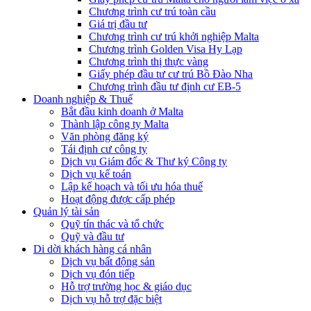
Chương trình cư trú toàn cầu
Giá trị đầu tư
Chương trình cư trú khởi nghiệp Malta
Chương trình Golden Visa Hy Lạp
Chương trình thị thực vàng
Giấy phép đầu tư cư trú Bồ Đào Nha
Chương trình đầu tư định cư EB-5
Doanh nghiệp & Thuế
Bắt đầu kinh doanh ở Malta
Thành lập công ty Malta
Văn phòng đăng ký
Tái định cư công ty
Dịch vụ Giám đốc & Thư ký Công ty
Dịch vụ kế toán
Lập kế hoạch và tối ưu hóa thuế
Hoạt động được cấp phép
Quản lý tài sản
Quỹ tín thác và tổ chức
Quỹ và đầu tư
Di dời khách hàng cá nhân
Dịch vụ bất động sản
Dịch vụ đón tiếp
Hỗ trợ trường học & giáo dục
Dịch vụ hỗ trợ đặc biệt​