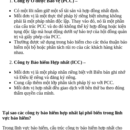
Công ty Ô được Bảo vệ (PCC) –
Có một lõi nắm giữ một số tài sản và hợp đồng nhất định.
Mỗi đơn vị là một thực thể pháp lý riêng biệt nhưng không
phải là một pháp nhân độc lập. Thay vào đó, nó là một phần
của cấu trúc PCC và do đó không thể ký hợp đồng hoặc kiện
tụng độc lập mà hoạt động dưới sự bảo trợ của hội đồng quản
trị và giấy phép của PCC.
Thường được sử dụng trong bảo hiểm cho các thỏa thuận bảo
hiểm nội bộ hoặc phân tách rủi ro của các khách hàng khác
nhau.
Công ty Bảo hiểm Hợp nhất (ICC) –
Mỗi đơn vị là một pháp nhân riêng biệt với Biên bản ghi nhớ
và Điều lệ riêng và đăng ký riêng.
Cung cấp thêm một lớp phân tách pháp lý so với PCC.
Mỗi đơn vị hợp nhất đều giao dịch với bên thứ ba theo đúng
thẩm quyền của mình.
Tại sao các công ty bảo hiểm hợp nhất lại phổ biến trong lĩnh
vực bảo hiểm?
Trong lĩnh vực bảo hiểm, cấu trúc công ty bảo hiểm hợp nhất cho