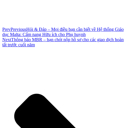
Prev
Previous
Hỏi & Đáp – Mọi điều bạn cần biết về Hệ thống Giáo
dục Malta: Cẩm nang Hữu ích cho Phụ huynh
Next
Thông báo MBR – hạn chót nộp hồ sơ cho các giao dịch hoàn
tất trước cuối năm