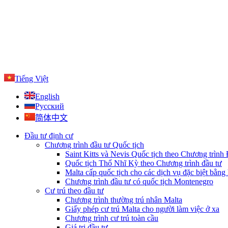
Tiếng Việt
English
Русский
简体中文
Đầu tư định cư
Chương trình đầu tư Quốc tịch
Saint Kitts và Nevis Quốc tịch theo Chương trình
Quốc tịch Thổ Nhĩ Kỳ theo Chương trình đầu tư
Malta cấp quốc tịch cho các dịch vụ đặc biệt bằng 
Chương trình đầu tư có quốc tịch Montenegro
Cư trú theo đầu tư
Chương trình thường trú nhân Malta
Giấy phép cư trú Malta cho người làm việc ở xa
Chương trình cư trú toàn cầu
Giá trị đầu tư