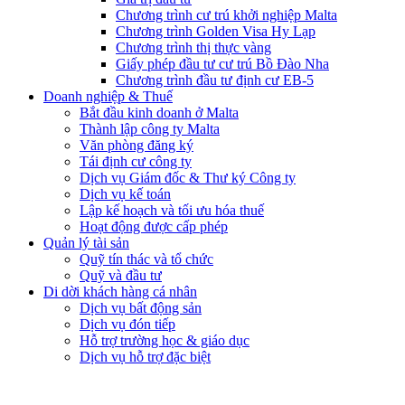
Chương trình cư trú khởi nghiệp Malta
Chương trình Golden Visa Hy Lạp
Chương trình thị thực vàng
Giấy phép đầu tư cư trú Bồ Đào Nha
Chương trình đầu tư định cư EB-5
Doanh nghiệp & Thuế
Bắt đầu kinh doanh ở Malta
Thành lập công ty Malta
Văn phòng đăng ký
Tái định cư công ty
Dịch vụ Giám đốc & Thư ký Công ty
Dịch vụ kế toán
Lập kế hoạch và tối ưu hóa thuế
Hoạt động được cấp phép
Quản lý tài sản
Quỹ tín thác và tổ chức
Quỹ và đầu tư
Di dời khách hàng cá nhân
Dịch vụ bất động sản
Dịch vụ đón tiếp
Hỗ trợ trường học & giáo dục
Dịch vụ hỗ trợ đặc biệt​