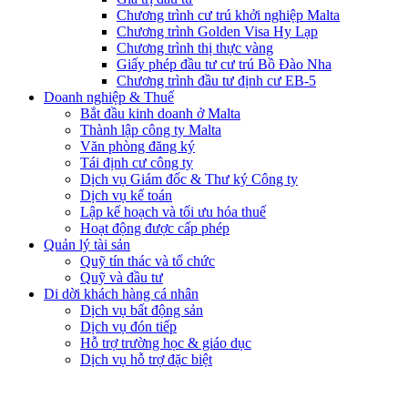
Chương trình cư trú khởi nghiệp Malta
Chương trình Golden Visa Hy Lạp
Chương trình thị thực vàng
Giấy phép đầu tư cư trú Bồ Đào Nha
Chương trình đầu tư định cư EB-5
Doanh nghiệp & Thuế
Bắt đầu kinh doanh ở Malta
Thành lập công ty Malta
Văn phòng đăng ký
Tái định cư công ty
Dịch vụ Giám đốc & Thư ký Công ty
Dịch vụ kế toán
Lập kế hoạch và tối ưu hóa thuế
Hoạt động được cấp phép
Quản lý tài sản
Quỹ tín thác và tổ chức
Quỹ và đầu tư
Di dời khách hàng cá nhân
Dịch vụ bất động sản
Dịch vụ đón tiếp
Hỗ trợ trường học & giáo dục
Dịch vụ hỗ trợ đặc biệt​