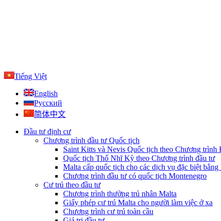
Tiếng Việt
English
Русский
简体中文
Đầu tư định cư
Chương trình đầu tư Quốc tịch
Saint Kitts và Nevis Quốc tịch theo Chương trình
Quốc tịch Thổ Nhĩ Kỳ theo Chương trình đầu tư
Malta cấp quốc tịch cho các dịch vụ đặc biệt bằng 
Chương trình đầu tư có quốc tịch Montenegro
Cư trú theo đầu tư
Chương trình thường trú nhân Malta
Giấy phép cư trú Malta cho người làm việc ở xa
Chương trình cư trú toàn cầu
Giá trị đầu tư